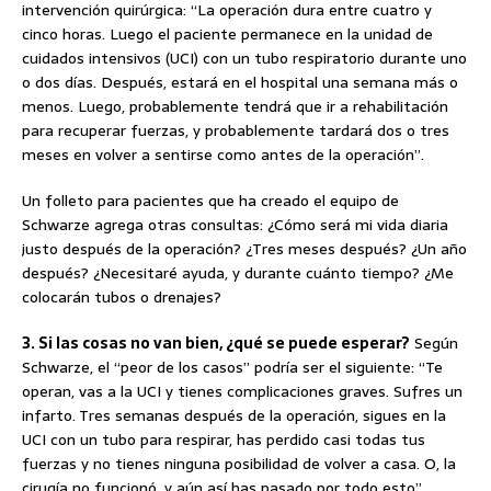
intervención quirúrgica: “La operación dura entre cuatro y
cinco horas. Luego el paciente permanece en la unidad de
cuidados intensivos (UCI) con un tubo respiratorio durante uno
o dos días. Después, estará en el hospital una semana más o
menos. Luego, probablemente tendrá que ir a rehabilitación
para recuperar fuerzas, y probablemente tardará dos o tres
meses en volver a sentirse como antes de la operación”.
Un folleto para pacientes que ha creado el equipo de
Schwarze agrega otras consultas: ¿Cómo será mi vida diaria
justo después de la operación? ¿Tres meses después? ¿Un año
después? ¿Necesitaré ayuda, y durante cuánto tiempo? ¿Me
colocarán tubos o drenajes?
3. Si las cosas no van bien, ¿qué se puede esperar?
Según
Schwarze, el “peor de los casos” podría ser el siguiente: “Te
operan, vas a la UCI y tienes complicaciones graves. Sufres un
infarto. Tres semanas después de la operación, sigues en la
UCI con un tubo para respirar, has perdido casi todas tus
fuerzas y no tienes ninguna posibilidad de volver a casa. O, la
cirugía no funcionó, y aún así has pasado por todo esto”.